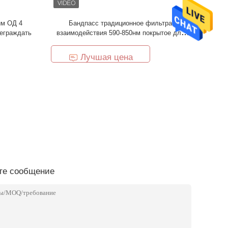
нм ОД 4
Бандпасс традиционное фильтра
реграждать
взаимодействия 590-850нм покрытое для
оптической системы
Лучшая цена
те сообщение