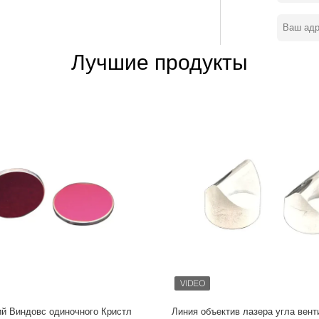
ий, идеальная система управления
 прогресса и управления, мы создадим
иентов. Вид продукции
 мирорс фильтров взаимодействия,
Лучшие продукты
х и металлических. Мы можем поставить
от нашего запаса, конструировать и
широкого диапазона оптически
ир, видимое оптически стекло, етк.
ьтры лонпасс. Наши фильтры
окна, промышленный лазер,
кро- измерительная система, строя
нструмент и прибор, контроль состояния
окой энергией оборудование лазера,
ьный источник света, биохимический
цев, опознавание мембраны радуги,
ательное покрытие, покрытие
х оборудованиях, ультракрасном
й Виндовс одиночного Кристл
Линия объектив лазера угла вент
орудованиях лазера, и научной