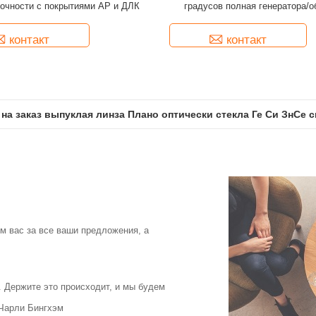
точности с покрытиями АР и ДЛК
градусов полная генератора/о
Пауэлл для выравниван
контакт
контакт
 на заказ выпуклая линза Плано оптически стекла Ге Си ЗнСе
м вас за все ваши предложения, а
 Держите это происходит, и мы будем
 Чарли Бингхэм