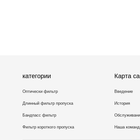
категории
Карта са
Оптически фильтр
Введение
взаимодействия
Длинный фильтр пропуска
История
Бандпасс фильтр
Обслуживан
взаимодействия
Фильтр короткого пропуска
Наша команд