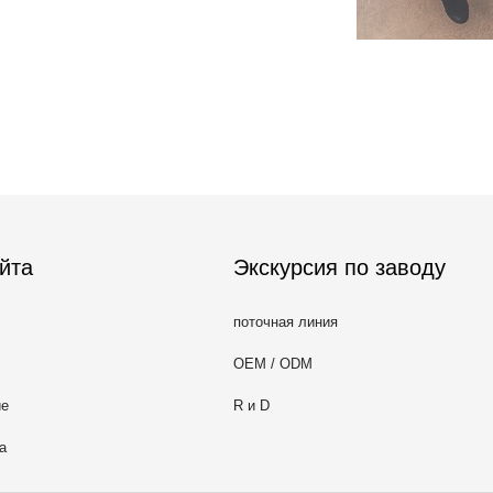
йта
Экскурсия по заводу
поточная линия
OEM / ODM
ие
R и D
а