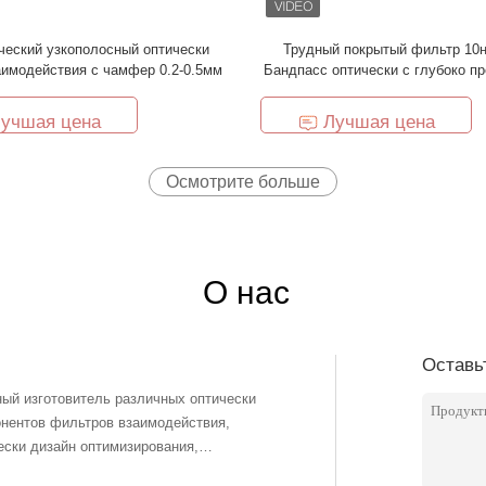
еский узкополосный оптически
Трудный покрытый фильтр 10
аимодействия с чамфер 0.2-0.5мм
Бандпасс оптически с глубоко п
учшая цена
Лучшая цена
Осмотрите больше
О нас
Оставь
онентов фильтров взаимодействия,
ески дизайн оптимизирования,
нология производства покрытия, с