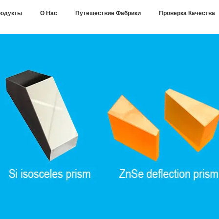
одукты
О Нас
Путешествие Фабрики
Проверка Качества