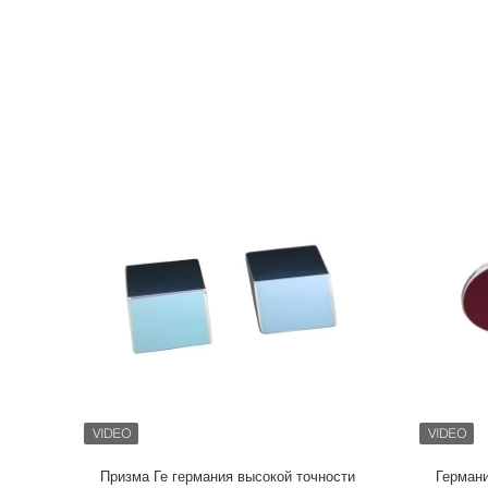
полной обработкой продукции и оборудованием для испытан
качеством. С непрерывным технологическим нововведением
больше значения и обеспечим лучшие продукты и услуга для наших кл
Откройте ряд стандартных оптически компонентов, включая
оптически объективов, призм, окон лазера, диэлектрически
быстрые приобретение и доставку фильтров взаимодействия 
изготовить изготовленные на заказ оптически элементы от 
материалов с покрытиями вакуума. Ультракрасные и видимые оптически призмы, объективы, окна
Материал: Германий, кремний, ЗнСе, ЗнС, КаФ2, МгФ2, сапф
Фильтры взаимодействия: бандпасс фильтры, фильтры шортпасс, фил
широко использованы в: дриверлесс, УАВ, связь стекловол
оборудование автоматизации, продукция полупроводника, ми
исследовать и составлять карту, биометрия, медицинский и
безопасности, аппаратура красоты, освещение этапа, с выс
военный оборудование, ультракрасный воображение, визуал
анализатор, отметка энзима, идентификация отпечатка паль
микро- проекция и система воображения. Оптически покрытия: Ультракрасное Анти--отражательное
покрытие, частично отражательное покрытие, высокое отраж
Беамсплиттер поляризации, двуцветное покрытие. Наши продукты широко использованы в
аппаратурах точности, оборудованиях красоты, медицински
Призма Ге германия высокой точности
Германи
воображении, измерительных системах, обрабатывающих об