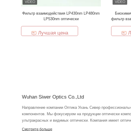
Фильтр взаимодействия LP430nm LP480nm
Биохимич
LP530nm оптически
фильтр вз
Лучшая цена
Л
Wuhan Siwer Optics Co.,Ltd
Направление компании Оптика Ухань Сивер профессиональный изготовитель различных оптически
компонентов. Мы фокусируем на продукции оптически комп
ультракрасных и видимых оптически. Компания имеет оптич
обработку точности оптически и оптически технология и тех
Смотрите больше