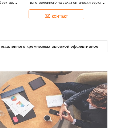
бъектив
изготовленного на заказ оптически зеркала
ия
сферически/плоско диэлектрическое
контакт
 сплавленного кремнезема высокой эффективности БК7