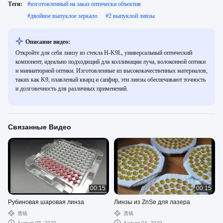
Теги:
#
изготовленный на заказ оптически объектив
#
двойное выпуклое зеркало
#
2 выпуклой линзы
Описание видео:
Откройте для себя линзу из стекла H-K9L, универсальный оптический
компонент, идеально подходящий для коллимации луча, волоконной оптики
и миниатюрной оптики. Изготовленные из высококачественных материалов,
таких как K9, плавленый кварц и сапфир, эти линзы обеспечивают точность
и долговечность для различных применений.
Связанные Видео
00:15
00:15
Рубиновая шаровая линза
Линзы из ZnSe для лазера
透镜
透镜
August 05, 2020
August 04, 2020